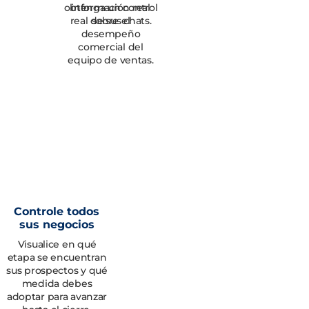
obtenga un control
información real
real de sus chats.
sobre el
desempeño
comercial del
equipo de ventas.
Controle todos
sus negocios
Visualice en qué
etapa se encuentran
sus prospectos y qué
medida debes
adoptar para avanzar