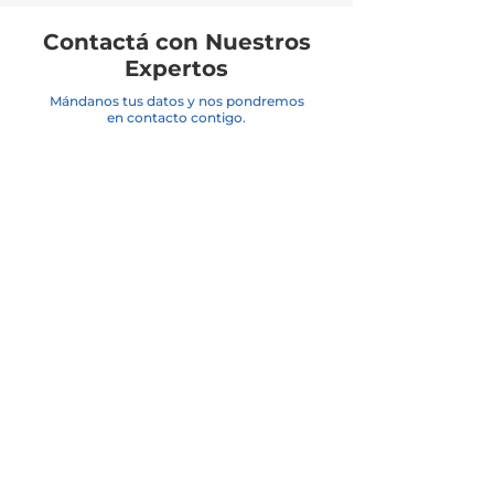
Contactá con Nuestros
Expertos
Mándanos tus datos y nos pondremos
en contacto contigo.
Nombre
*
Apellido
*
Email
*
Teléfono
*
País
*